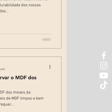
 durabilidade dos nossos
os...
tura
rvar o MDF dos
MDF dos móveis da
veis de MDF limpos e bem
equer...