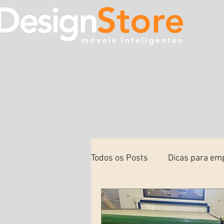
Design
Store
móveis inteligentes
H
Todos os Posts
Dicas para em